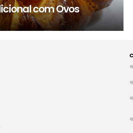
dicional com Ovos
r