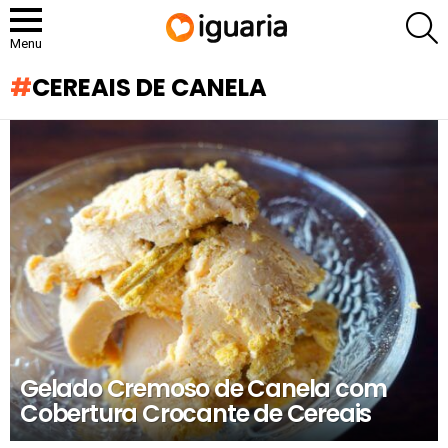
P
Menu
CEREAIS DE CANELA
RECOMENDADOS
Gelado Cremoso de Canela com
Cobertura Crocante de Cereais