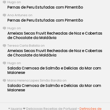
Hugo
on
Pernas de Peru Estufadas com Pimentão
Ana Antunes
on
Pernas de Peru Estufadas com Pimentão
Hugo
on
Ameixas Secas Fruvit Recheadas de Noz e Cobertas
de Chocolate da Moldávia
Teresa Carla Batista
on
Ameixas Secas Fruvit Recheadas de Noz e Cobertas
de Chocolate da Moldávia
Hugo
on
Salada Cremosa de Salmão e Delicias do Mar com
Maionese
Maria Helena Lopes Simão Barata
on
Salada Cremosa de Salmão e Delicias do Mar com
Maionese
® Iguaria ❤ Deliciosas Receitas de Portugal •
Definições de