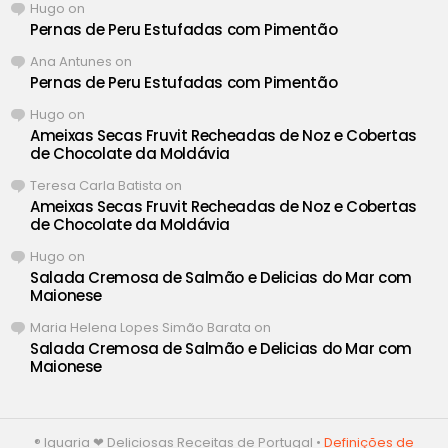
Hugo
on
Pernas de Peru Estufadas com Pimentão
Ana Antunes
on
Pernas de Peru Estufadas com Pimentão
Hugo
on
Ameixas Secas Fruvit Recheadas de Noz e Cobertas
de Chocolate da Moldávia
Teresa Carla Batista
on
Ameixas Secas Fruvit Recheadas de Noz e Cobertas
de Chocolate da Moldávia
Hugo
on
Salada Cremosa de Salmão e Delicias do Mar com
Maionese
Maria Helena Lopes Simão Barata
on
Salada Cremosa de Salmão e Delicias do Mar com
Maionese
® Iguaria ❤ Deliciosas Receitas de Portugal •
Definições de