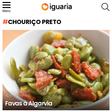
P
Menu
CHOURIÇO PRETO
RECOMENDADOS
67
Partilhas
Favas à Algarvia