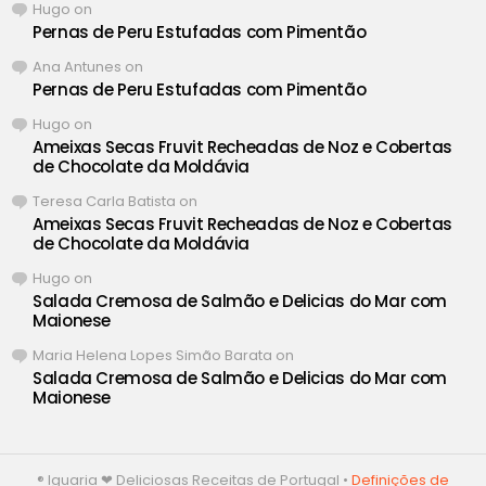
Hugo
on
Pernas de Peru Estufadas com Pimentão
Ana Antunes
on
Pernas de Peru Estufadas com Pimentão
Hugo
on
Ameixas Secas Fruvit Recheadas de Noz e Cobertas
de Chocolate da Moldávia
Teresa Carla Batista
on
Ameixas Secas Fruvit Recheadas de Noz e Cobertas
de Chocolate da Moldávia
Hugo
on
Salada Cremosa de Salmão e Delicias do Mar com
Maionese
Maria Helena Lopes Simão Barata
on
Salada Cremosa de Salmão e Delicias do Mar com
Maionese
® Iguaria ❤ Deliciosas Receitas de Portugal •
Definições de