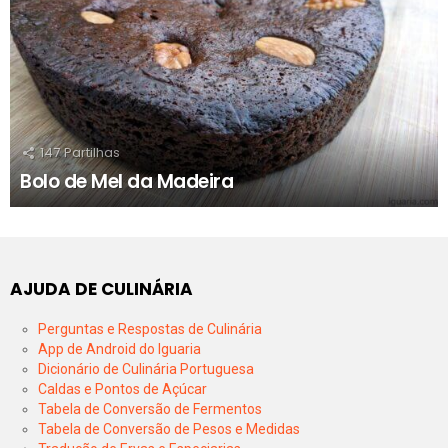
147
Partilhas
Bolo de Mel da Madeira
AJUDA DE CULINÁRIA
Perguntas e Respostas de Culinária
App de Android do Iguaria
Dicionário de Culinária Portuguesa
Caldas e Pontos de Açúcar
Tabela de Conversão de Fermentos
Tabela de Conversão de Pesos e Medidas