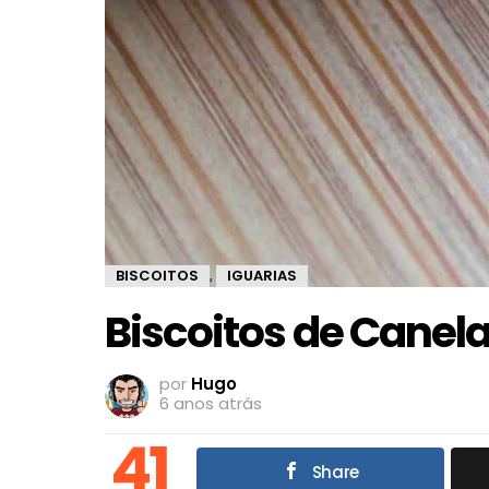
BISCOITOS
IGUARIAS
,
Biscoitos de Cane
por
Hugo
6 anos atrás
41
Share