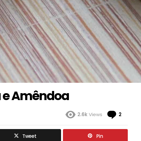
la e Amêndoa
Coment
2.6k
Views
2
Tweet
Pin