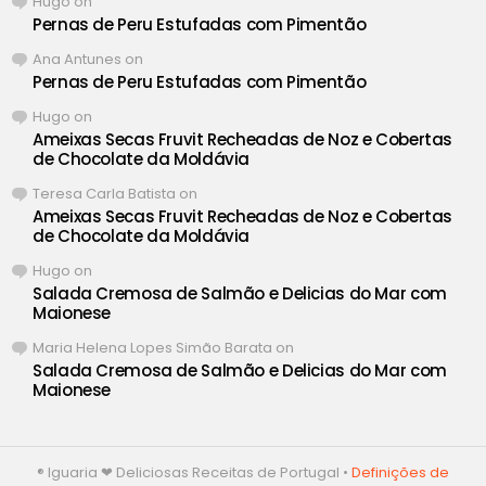
Hugo
on
Pernas de Peru Estufadas com Pimentão
Ana Antunes
on
Pernas de Peru Estufadas com Pimentão
Hugo
on
Ameixas Secas Fruvit Recheadas de Noz e Cobertas
de Chocolate da Moldávia
Teresa Carla Batista
on
Ameixas Secas Fruvit Recheadas de Noz e Cobertas
de Chocolate da Moldávia
Hugo
on
Salada Cremosa de Salmão e Delicias do Mar com
Maionese
Maria Helena Lopes Simão Barata
on
Salada Cremosa de Salmão e Delicias do Mar com
Maionese
® Iguaria ❤ Deliciosas Receitas de Portugal •
Definições de