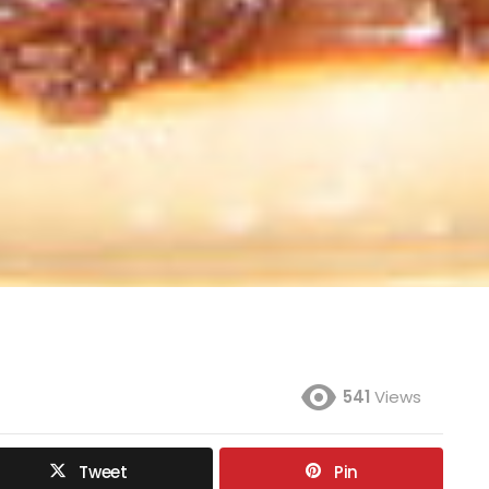
541
Views
Tweet
Pin