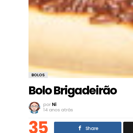
BOLOS
Bolo Brigadeirão
por
Ni
14 anos atrás
35
Share