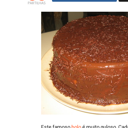
PARTILHAS
Este famoso
bolo
é muito guloso. Cad