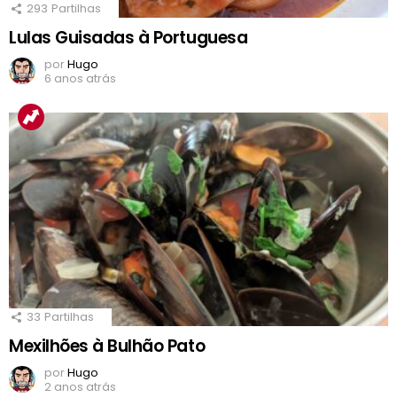
293
Partilhas
Lulas Guisadas à Portuguesa
por
Hugo
6 anos atrás
33
Partilhas
Mexilhões à Bulhão Pato
por
Hugo
2 anos atrás