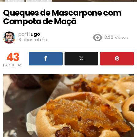
Queques de Mascarpone com
Compota de Maçã
por
Hugo
240
Views
3 anos atrás
43
PARTILHAS