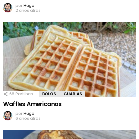
por
Hugo
2 anos atrás
68
Partilhas
BOLOS
IGUARIAS
Waffles Americanos
por
Hugo
6 anos atrás