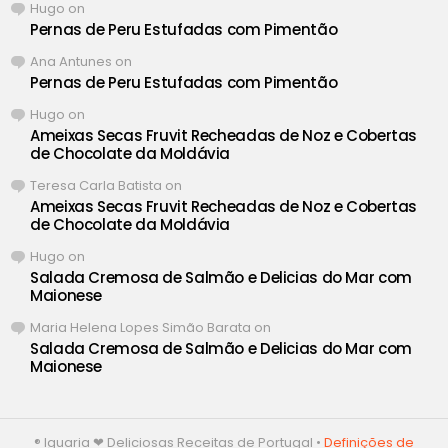
Hugo
on
Pernas de Peru Estufadas com Pimentão
Ana Antunes
on
Pernas de Peru Estufadas com Pimentão
Hugo
on
Ameixas Secas Fruvit Recheadas de Noz e Cobertas
de Chocolate da Moldávia
Teresa Carla Batista
on
Ameixas Secas Fruvit Recheadas de Noz e Cobertas
de Chocolate da Moldávia
Hugo
on
Salada Cremosa de Salmão e Delicias do Mar com
Maionese
Maria Helena Lopes Simão Barata
on
Salada Cremosa de Salmão e Delicias do Mar com
Maionese
® Iguaria ❤ Deliciosas Receitas de Portugal •
Definições de