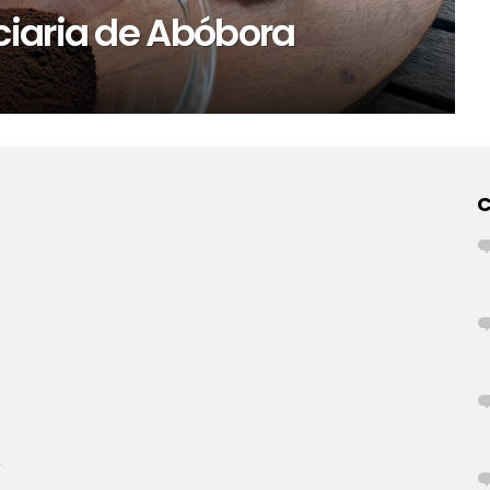
iaria de Abóbora
r