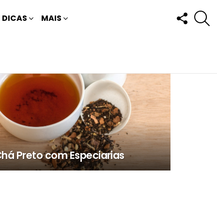
FOLLOW
P
DICAS
MAIS
US
há Preto com Especiarias