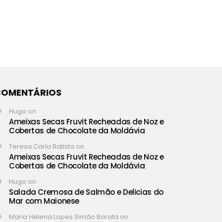
COMENTÁRIOS
Hugo
on
Ameixas Secas Fruvit Recheadas de Noz e
Cobertas de Chocolate da Moldávia
Teresa Carla Batista
on
Ameixas Secas Fruvit Recheadas de Noz e
Cobertas de Chocolate da Moldávia
Hugo
on
Salada Cremosa de Salmão e Delicias do
Mar com Maionese
Maria Helena Lopes Simão Barata
on