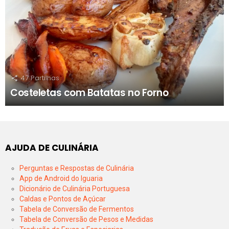
47
Partilhas
Costeletas com Batatas no Forno
AJUDA DE CULINÁRIA
Perguntas e Respostas de Culinária
App de Android do Iguaria
Dicionário de Culinária Portuguesa
Caldas e Pontos de Açúcar
Tabela de Conversão de Fermentos
Tabela de Conversão de Pesos e Medidas