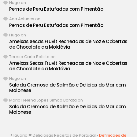
Hugo
on
Pernas de Peru Estufadas com Pimentão
Ana Antunes
on
Pernas de Peru Estufadas com Pimentão
Hugo
on
Ameixas Secas Fruvit Recheadas de Noz e Cobertas
de Chocolate da Moldávia
Teresa Carla Batista
on
Ameixas Secas Fruvit Recheadas de Noz e Cobertas
de Chocolate da Moldávia
Hugo
on
Salada Cremosa de Salmão e Delicias do Mar com
Maionese
Maria Helena Lopes Simão Barata
on
Salada Cremosa de Salmão e Delicias do Mar com
Maionese
® Iguaria ❤ Deliciosas Receitas de Portugal •
Definições de