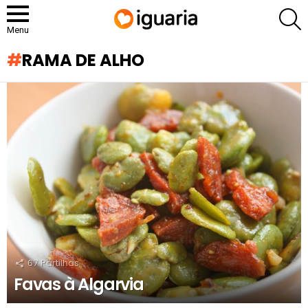
P
Menu
RAMA DE ALHO
RECOMENDADOS
67
Partilhas
Favas à Algarvia