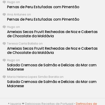
Hugo
on
Pernas de Peru Estufadas com Pimentão
Ana Antunes
on
Pernas de Peru Estufadas com Pimentão
Hugo
on
Ameixas Secas Fruvit Recheadas de Noz e Cobertas
de Chocolate da Moldávia
Teresa Carla Batista
on
Ameixas Secas Fruvit Recheadas de Noz e Cobertas
de Chocolate da Moldávia
Hugo
on
Salada Cremosa de Salmão e Delicias do Mar com
Maionese
Maria Helena Lopes Simão Barata
on
Salada Cremosa de Salmão e Delicias do Mar com
Maionese
® Iguaria ❤ Deliciosas Receitas de Portugal •
Definições de