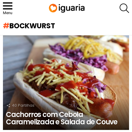
P
Menu
BOCKWURST
RECOMENDADOS
40
Partilhas
Cachorros com Cebola
Caramelizada e Salada de Couve