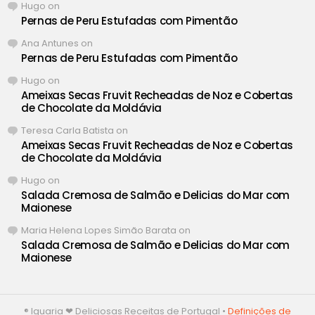
Hugo
on
Pernas de Peru Estufadas com Pimentão
Ana Antunes
on
Pernas de Peru Estufadas com Pimentão
Hugo
on
Ameixas Secas Fruvit Recheadas de Noz e Cobertas
de Chocolate da Moldávia
Teresa Carla Batista
on
Ameixas Secas Fruvit Recheadas de Noz e Cobertas
de Chocolate da Moldávia
Hugo
on
Salada Cremosa de Salmão e Delicias do Mar com
Maionese
Maria Helena Lopes Simão Barata
on
Salada Cremosa de Salmão e Delicias do Mar com
Maionese
® Iguaria ❤ Deliciosas Receitas de Portugal •
Definições de