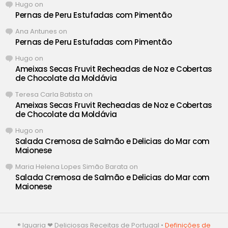
Hugo
on
Pernas de Peru Estufadas com Pimentão
Ana Antunes
on
Pernas de Peru Estufadas com Pimentão
Hugo
on
Ameixas Secas Fruvit Recheadas de Noz e Cobertas
de Chocolate da Moldávia
Teresa Carla Batista
on
Ameixas Secas Fruvit Recheadas de Noz e Cobertas
de Chocolate da Moldávia
Hugo
on
Salada Cremosa de Salmão e Delicias do Mar com
Maionese
Maria Helena Lopes Simão Barata
on
Salada Cremosa de Salmão e Delicias do Mar com
Maionese
® Iguaria ❤ Deliciosas Receitas de Portugal •
Definições de