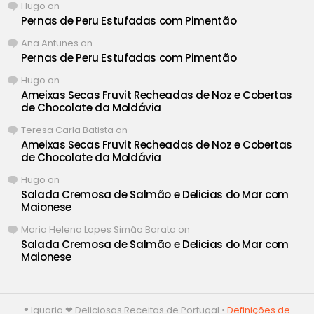
Hugo
on
Pernas de Peru Estufadas com Pimentão
Ana Antunes
on
Pernas de Peru Estufadas com Pimentão
Hugo
on
Ameixas Secas Fruvit Recheadas de Noz e Cobertas
de Chocolate da Moldávia
Teresa Carla Batista
on
Ameixas Secas Fruvit Recheadas de Noz e Cobertas
de Chocolate da Moldávia
Hugo
on
Salada Cremosa de Salmão e Delicias do Mar com
Maionese
Maria Helena Lopes Simão Barata
on
Salada Cremosa de Salmão e Delicias do Mar com
Maionese
® Iguaria ❤ Deliciosas Receitas de Portugal •
Definições de