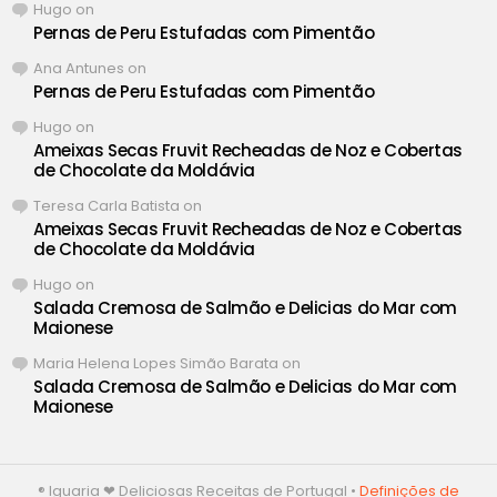
Hugo
on
Pernas de Peru Estufadas com Pimentão
Ana Antunes
on
Pernas de Peru Estufadas com Pimentão
Hugo
on
Ameixas Secas Fruvit Recheadas de Noz e Cobertas
de Chocolate da Moldávia
Teresa Carla Batista
on
Ameixas Secas Fruvit Recheadas de Noz e Cobertas
de Chocolate da Moldávia
Hugo
on
Salada Cremosa de Salmão e Delicias do Mar com
Maionese
Maria Helena Lopes Simão Barata
on
Salada Cremosa de Salmão e Delicias do Mar com
Maionese
® Iguaria ❤ Deliciosas Receitas de Portugal •
Definições de