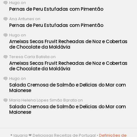
Hugo
on
Pernas de Peru Estufadas com Pimentão
Ana Antunes
on
Pernas de Peru Estufadas com Pimentão
Hugo
on
Ameixas Secas Fruvit Recheadas de Noz e Cobertas
de Chocolate da Moldávia
Teresa Carla Batista
on
Ameixas Secas Fruvit Recheadas de Noz e Cobertas
de Chocolate da Moldávia
Hugo
on
Salada Cremosa de Salmão e Delicias do Mar com
Maionese
Maria Helena Lopes Simão Barata
on
Salada Cremosa de Salmão e Delicias do Mar com
Maionese
® Iguaria ❤ Deliciosas Receitas de Portugal •
Definições de