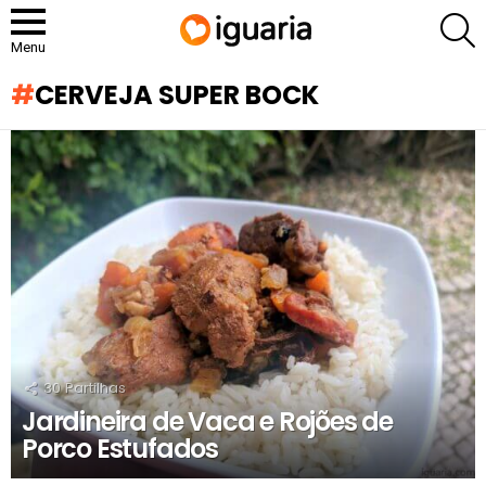
P
Menu
CERVEJA SUPER BOCK
RECOMENDADOS
30
Partilhas
Jardineira de Vaca e Rojões de
Porco Estufados