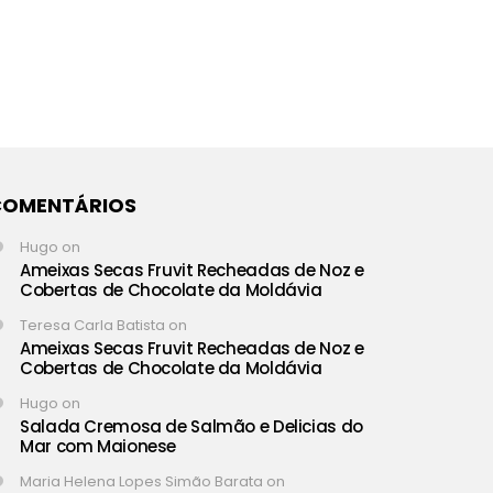
COMENTÁRIOS
Hugo
on
Ameixas Secas Fruvit Recheadas de Noz e
Cobertas de Chocolate da Moldávia
Teresa Carla Batista
on
Ameixas Secas Fruvit Recheadas de Noz e
Cobertas de Chocolate da Moldávia
Hugo
on
Salada Cremosa de Salmão e Delicias do
Mar com Maionese
Maria Helena Lopes Simão Barata
on