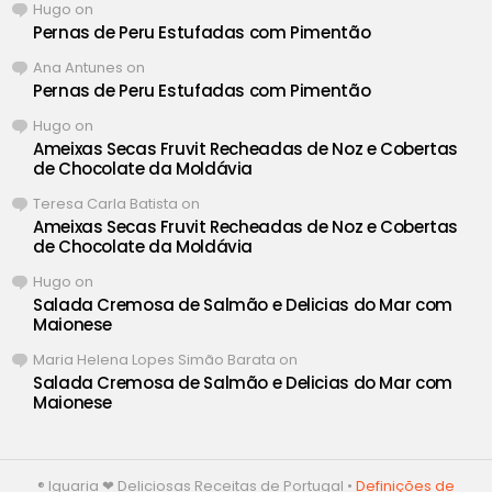
Hugo
on
Pernas de Peru Estufadas com Pimentão
Ana Antunes
on
Pernas de Peru Estufadas com Pimentão
Hugo
on
Ameixas Secas Fruvit Recheadas de Noz e Cobertas
de Chocolate da Moldávia
Teresa Carla Batista
on
Ameixas Secas Fruvit Recheadas de Noz e Cobertas
de Chocolate da Moldávia
Hugo
on
Salada Cremosa de Salmão e Delicias do Mar com
Maionese
Maria Helena Lopes Simão Barata
on
Salada Cremosa de Salmão e Delicias do Mar com
Maionese
® Iguaria ❤ Deliciosas Receitas de Portugal •
Definições de