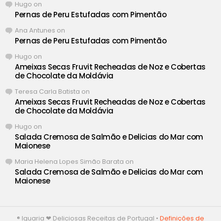
Hugo
on
Pernas de Peru Estufadas com Pimentão
Ana Antunes
on
Pernas de Peru Estufadas com Pimentão
Hugo
on
Ameixas Secas Fruvit Recheadas de Noz e Cobertas
de Chocolate da Moldávia
Teresa Carla Batista
on
Ameixas Secas Fruvit Recheadas de Noz e Cobertas
de Chocolate da Moldávia
Hugo
on
Salada Cremosa de Salmão e Delicias do Mar com
Maionese
Maria Helena Lopes Simão Barata
on
Salada Cremosa de Salmão e Delicias do Mar com
Maionese
® Iguaria ❤ Deliciosas Receitas de Portugal •
Definições de