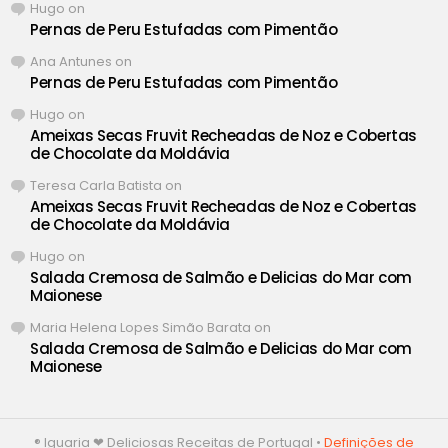
Hugo
on
Pernas de Peru Estufadas com Pimentão
Ana Antunes
on
Pernas de Peru Estufadas com Pimentão
Hugo
on
Ameixas Secas Fruvit Recheadas de Noz e Cobertas
de Chocolate da Moldávia
Teresa Carla Batista
on
Ameixas Secas Fruvit Recheadas de Noz e Cobertas
de Chocolate da Moldávia
Hugo
on
Salada Cremosa de Salmão e Delicias do Mar com
Maionese
Maria Helena Lopes Simão Barata
on
Salada Cremosa de Salmão e Delicias do Mar com
Maionese
® Iguaria ❤ Deliciosas Receitas de Portugal •
Definições de