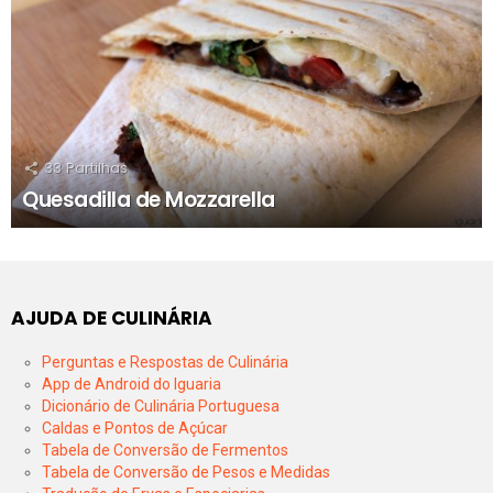
33
Partilhas
Quesadilla de Mozzarella
AJUDA DE CULINÁRIA
Perguntas e Respostas de Culinária
App de Android do Iguaria
Dicionário de Culinária Portuguesa
Caldas e Pontos de Açúcar
Tabela de Conversão de Fermentos
Tabela de Conversão de Pesos e Medidas