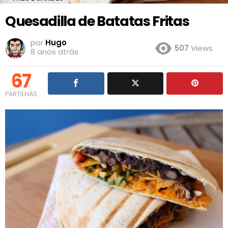
Quesadilla de Batatas Fritas
por
Hugo
507
Views
8 anos atrás
67
PARTILHAS