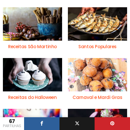
Receitas São Martinho
Santos Populares
Receitas do Halloween
Carnaval e Mardi Gras
67
PARTILHAS