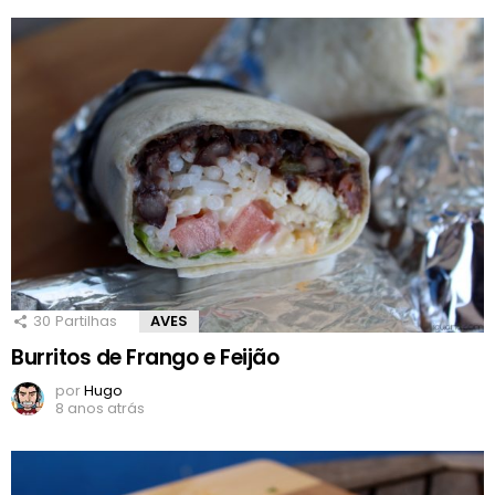
30
Partilhas
AVES
Burritos de Frango e Feijão
por
Hugo
8 anos atrás