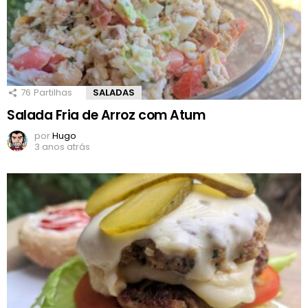
76
Partilhas
SALADAS
Salada Fria de Arroz com Atum
por
Hugo
3 anos atrás