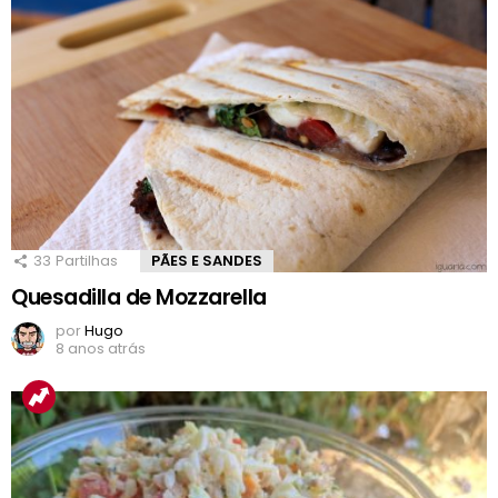
33
Partilhas
PÃES E SANDES
Quesadilla de Mozzarella
por
Hugo
8 anos atrás