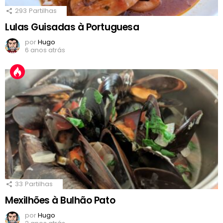
293
Partilhas
Lulas Guisadas à Portuguesa
por
Hugo
6 anos atrás
33
Partilhas
Mexilhões à Bulhão Pato
por
Hugo