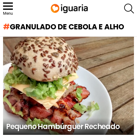
P
Menu
GRANULADO DE CEBOLA E ALHO
RECOMENDADOS
Pequeno Hambúrguer Recheado