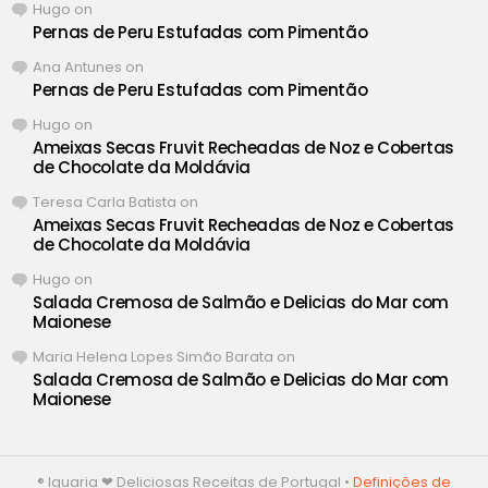
Hugo
on
Pernas de Peru Estufadas com Pimentão
Ana Antunes
on
Pernas de Peru Estufadas com Pimentão
Hugo
on
Ameixas Secas Fruvit Recheadas de Noz e Cobertas
de Chocolate da Moldávia
Teresa Carla Batista
on
Ameixas Secas Fruvit Recheadas de Noz e Cobertas
de Chocolate da Moldávia
Hugo
on
Salada Cremosa de Salmão e Delicias do Mar com
Maionese
Maria Helena Lopes Simão Barata
on
Salada Cremosa de Salmão e Delicias do Mar com
Maionese
® Iguaria ❤ Deliciosas Receitas de Portugal •
Definições de