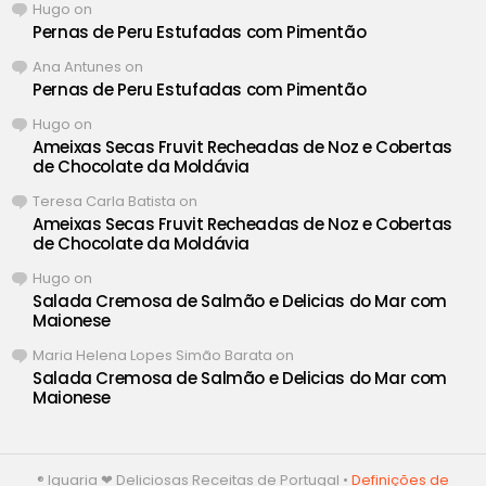
Hugo
on
Pernas de Peru Estufadas com Pimentão
Ana Antunes
on
Pernas de Peru Estufadas com Pimentão
Hugo
on
Ameixas Secas Fruvit Recheadas de Noz e Cobertas
de Chocolate da Moldávia
Teresa Carla Batista
on
Ameixas Secas Fruvit Recheadas de Noz e Cobertas
de Chocolate da Moldávia
Hugo
on
Salada Cremosa de Salmão e Delicias do Mar com
Maionese
Maria Helena Lopes Simão Barata
on
Salada Cremosa de Salmão e Delicias do Mar com
Maionese
® Iguaria ❤ Deliciosas Receitas de Portugal •
Definições de