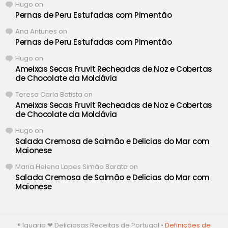
Hugo
on
Pernas de Peru Estufadas com Pimentão
Ana Antunes
on
Pernas de Peru Estufadas com Pimentão
Hugo
on
Ameixas Secas Fruvit Recheadas de Noz e Cobertas
de Chocolate da Moldávia
Teresa Carla Batista
on
Ameixas Secas Fruvit Recheadas de Noz e Cobertas
de Chocolate da Moldávia
Hugo
on
Salada Cremosa de Salmão e Delicias do Mar com
Maionese
Maria Helena Lopes Simão Barata
on
Salada Cremosa de Salmão e Delicias do Mar com
Maionese
® Iguaria ❤ Deliciosas Receitas de Portugal •
Definições de