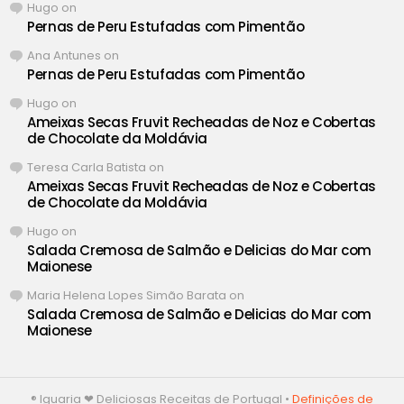
Hugo
on
Pernas de Peru Estufadas com Pimentão
Ana Antunes
on
Pernas de Peru Estufadas com Pimentão
Hugo
on
Ameixas Secas Fruvit Recheadas de Noz e Cobertas
de Chocolate da Moldávia
Teresa Carla Batista
on
Ameixas Secas Fruvit Recheadas de Noz e Cobertas
de Chocolate da Moldávia
Hugo
on
Salada Cremosa de Salmão e Delicias do Mar com
Maionese
Maria Helena Lopes Simão Barata
on
Salada Cremosa de Salmão e Delicias do Mar com
Maionese
® Iguaria ❤ Deliciosas Receitas de Portugal •
Definições de