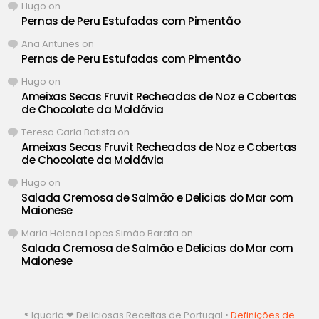
Hugo
on
Pernas de Peru Estufadas com Pimentão
Ana Antunes
on
Pernas de Peru Estufadas com Pimentão
Hugo
on
Ameixas Secas Fruvit Recheadas de Noz e Cobertas
de Chocolate da Moldávia
Teresa Carla Batista
on
Ameixas Secas Fruvit Recheadas de Noz e Cobertas
de Chocolate da Moldávia
Hugo
on
Salada Cremosa de Salmão e Delicias do Mar com
Maionese
Maria Helena Lopes Simão Barata
on
Salada Cremosa de Salmão e Delicias do Mar com
Maionese
® Iguaria ❤ Deliciosas Receitas de Portugal •
Definições de