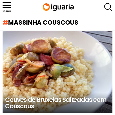
P
Menu
MASSINHA COUSCOUS
RECOMENDADOS
Couves de Bruxelas Salteadas com
Couscous