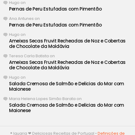
Hugo
on
Pernas de Peru Estufadas com Pimentão
Ana Antunes
on
Pernas de Peru Estufadas com Pimentão
Hugo
on
Ameixas Secas Fruvit Recheadas de Noz e Cobertas
de Chocolate da Moldávia
Teresa Carla Batista
on
Ameixas Secas Fruvit Recheadas de Noz e Cobertas
de Chocolate da Moldávia
Hugo
on
Salada Cremosa de Salmão e Delicias do Mar com
Maionese
Maria Helena Lopes Simão Barata
on
Salada Cremosa de Salmão e Delicias do Mar com
Maionese
® Iguaria ❤ Deliciosas Receitas de Portugal •
Definições de