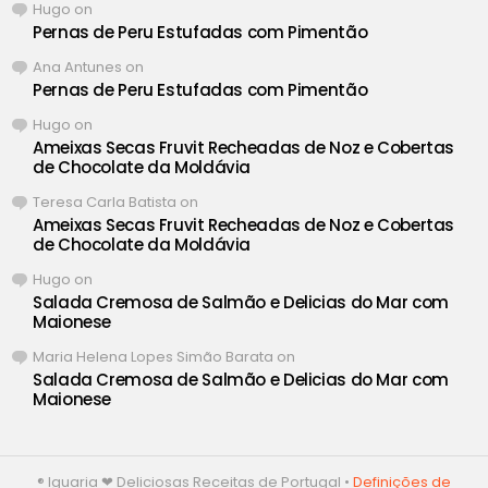
Hugo
on
Pernas de Peru Estufadas com Pimentão
Ana Antunes
on
Pernas de Peru Estufadas com Pimentão
Hugo
on
Ameixas Secas Fruvit Recheadas de Noz e Cobertas
de Chocolate da Moldávia
Teresa Carla Batista
on
Ameixas Secas Fruvit Recheadas de Noz e Cobertas
de Chocolate da Moldávia
Hugo
on
Salada Cremosa de Salmão e Delicias do Mar com
Maionese
Maria Helena Lopes Simão Barata
on
Salada Cremosa de Salmão e Delicias do Mar com
Maionese
® Iguaria ❤ Deliciosas Receitas de Portugal •
Definições de