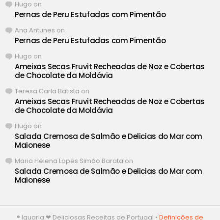
Hugo
on
Pernas de Peru Estufadas com Pimentão
Ana Antunes
on
Pernas de Peru Estufadas com Pimentão
Hugo
on
Ameixas Secas Fruvit Recheadas de Noz e Cobertas
de Chocolate da Moldávia
Teresa Carla Batista
on
Ameixas Secas Fruvit Recheadas de Noz e Cobertas
de Chocolate da Moldávia
Hugo
on
Salada Cremosa de Salmão e Delicias do Mar com
Maionese
Maria Helena Lopes Simão Barata
on
Salada Cremosa de Salmão e Delicias do Mar com
Maionese
® Iguaria ❤ Deliciosas Receitas de Portugal •
Definições de