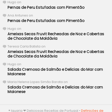
Hugo
on
Pernas de Peru Estufadas com Pimentão
Ana Antunes
on
Pernas de Peru Estufadas com Pimentão
Hugo
on
Ameixas Secas Fruvit Recheadas de Noz e Cobertas
de Chocolate da Moldávia
Teresa Carla Batista
on
Ameixas Secas Fruvit Recheadas de Noz e Cobertas
de Chocolate da Moldávia
Hugo
on
Salada Cremosa de Salmão e Delicias do Mar com
Maionese
Maria Helena Lopes Simão Barata
on
Salada Cremosa de Salmão e Delicias do Mar com
Maionese
® Iguaria ❤ Deliciosas Receitas de Portugal •
Definições de