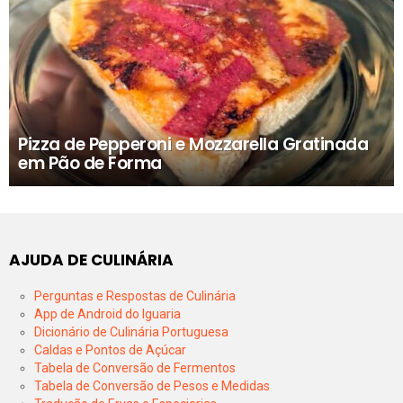
Pizza de Pepperoni e Mozzarella Gratinada
em Pão de Forma
AJUDA DE CULINÁRIA
Perguntas e Respostas de Culinária
App de Android do Iguaria
Dicionário de Culinária Portuguesa
Caldas e Pontos de Açúcar
Tabela de Conversão de Fermentos
Tabela de Conversão de Pesos e Medidas