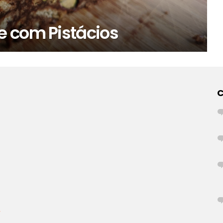
 com Pistácios
r