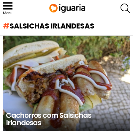
P
Menu
SALSICHAS IRLANDESAS
RECOMENDADOS
Cachorros com Salsichas
Irlandesas