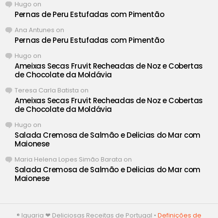
Hugo
on
Pernas de Peru Estufadas com Pimentão
Ana Antunes
on
Pernas de Peru Estufadas com Pimentão
Hugo
on
Ameixas Secas Fruvit Recheadas de Noz e Cobertas
de Chocolate da Moldávia
Teresa Carla Batista
on
Ameixas Secas Fruvit Recheadas de Noz e Cobertas
de Chocolate da Moldávia
Hugo
on
Salada Cremosa de Salmão e Delicias do Mar com
Maionese
Maria Helena Lopes Simão Barata
on
Salada Cremosa de Salmão e Delicias do Mar com
Maionese
® Iguaria ❤ Deliciosas Receitas de Portugal •
Definições de