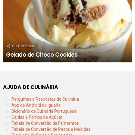
80
Partilhas
Gelado de Choco Cookies
AJUDA DE CULINÁRIA
Perguntas e Respostas de Culinária
App de Android do Iguaria
Dicionário de Culinária Portuguesa
Caldas e Pontos de Açúcar
Tabela de Conversão de Fermentos
Tabela de Conversão de Pesos e Medidas