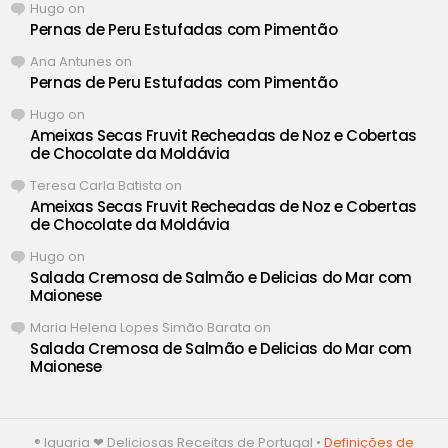
Hugo
on
Pernas de Peru Estufadas com Pimentão
Ana Antunes
on
Pernas de Peru Estufadas com Pimentão
Hugo
on
Ameixas Secas Fruvit Recheadas de Noz e Cobertas
de Chocolate da Moldávia
Teresa Carla Batista
on
Ameixas Secas Fruvit Recheadas de Noz e Cobertas
de Chocolate da Moldávia
Hugo
on
Salada Cremosa de Salmão e Delicias do Mar com
Maionese
Maria Helena Lopes Simão Barata
on
Salada Cremosa de Salmão e Delicias do Mar com
Maionese
® Iguaria ❤ Deliciosas Receitas de Portugal •
Definições de