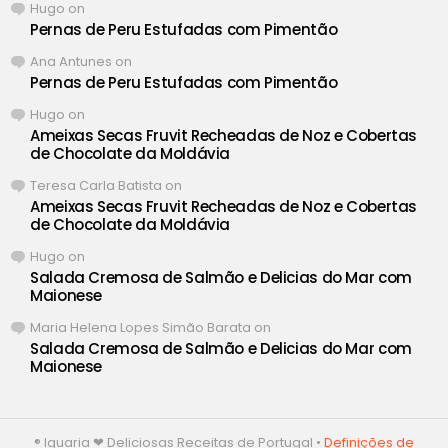
Hugo
on
Pernas de Peru Estufadas com Pimentão
Ana Antunes
on
Pernas de Peru Estufadas com Pimentão
Hugo
on
Ameixas Secas Fruvit Recheadas de Noz e Cobertas
de Chocolate da Moldávia
Teresa Carla Batista
on
Ameixas Secas Fruvit Recheadas de Noz e Cobertas
de Chocolate da Moldávia
Hugo
on
Salada Cremosa de Salmão e Delicias do Mar com
Maionese
Maria Helena Lopes Simão Barata
on
Salada Cremosa de Salmão e Delicias do Mar com
Maionese
® Iguaria ❤ Deliciosas Receitas de Portugal •
Definições de