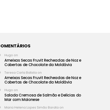
COMENTÁRIOS
Hugo
on
Ameixas Secas Fruvit Recheadas de Noz e
Cobertas de Chocolate da Moldávia
Teresa Carla Batista
on
Ameixas Secas Fruvit Recheadas de Noz e
Cobertas de Chocolate da Moldávia
Hugo
on
Salada Cremosa de Salmão e Delicias do
Mar com Maionese
Maria Helena Lopes Simão Barata
on