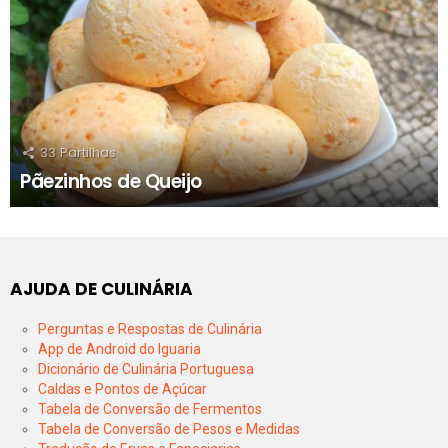
33
Partilhas
Pãezinhos de Queijo
AJUDA DE CULINÁRIA
Perguntas e Respostas de Culinária
App de Android do Iguaria
Dicionário de Culinária Portuguesa
Caldas e Pontos de Açúcar
Tabela de Conversão de Fermentos
Tabela de Conversão de Pesos e Medidas