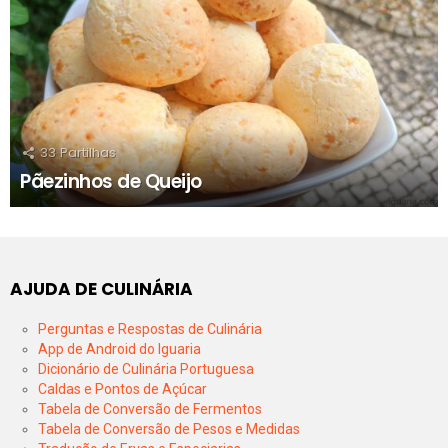
33
Partilhas
Pãezinhos de Queijo
AJUDA DE CULINÁRIA
Perguntas e Respostas de Culinária
App de Android do Iguaria
Dicionário de Culinária Portuguesa
Caldas e Pontos de Açúcar
Tabela de Conversão de Fermentos
Tabela de Conversão de Pesos e Medidas