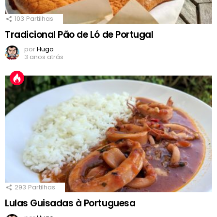
103
Partilhas
Tradicional Pão de Ló de Portugal
por
Hugo
3 anos atrás
293
Partilhas
Lulas Guisadas à Portuguesa