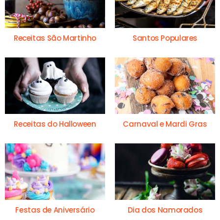
Receitas São Martinho
Santos Populares
Receitas do Halloween
Carnaval e Mardi Gras
Festas de Aniversário
Dia dos Namorados