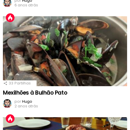
por
Hugo
6 anos atrás
33
Partilhas
Mexilhões à Bulhão Pato
por
Hugo
2 anos atrás