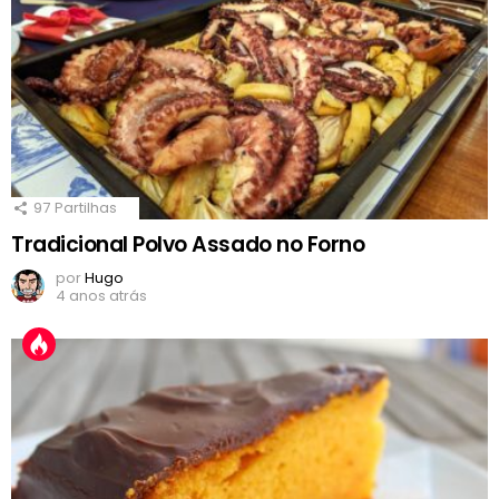
97
Partilhas
Tradicional Polvo Assado no Forno
por
Hugo
4 anos atrás