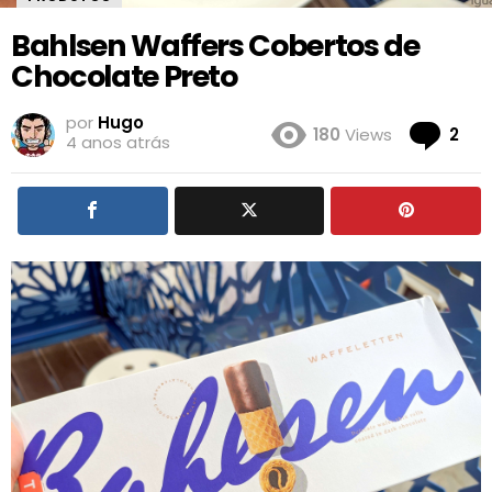
Bahlsen Waffers Cobertos de
Chocolate Preto
por
Hugo
Co
180
Views
2
4 anos atrás