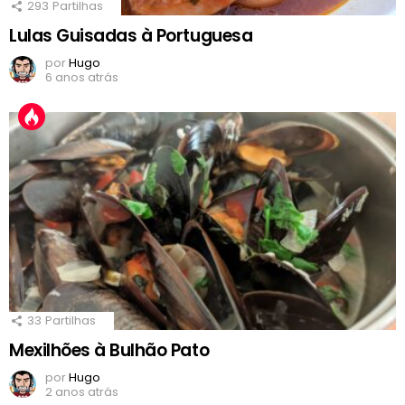
293
Partilhas
Lulas Guisadas à Portuguesa
por
Hugo
6 anos atrás
33
Partilhas
Mexilhões à Bulhão Pato
por
Hugo
2 anos atrás