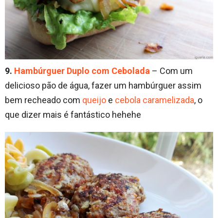
9.
Hambúrguer Duplo com Cebolada
– Com um
delicioso pão de água, fazer um hambúrguer assim
bem recheado com
queijo
e
cebola caramelizada
, o
que dizer mais é fantástico hehehe