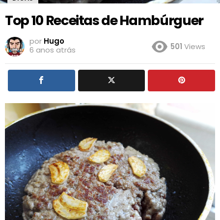
Top 10 Receitas de Hambúrguer
por
Hugo
501
Views
6 anos atrás