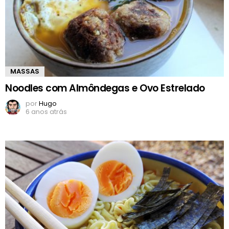
MASSAS
Noodles com Almôndegas e Ovo Estrelado
por
Hugo
6 anos atrás