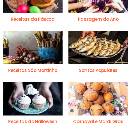
Receitas da Páscoa
Passagem do Ano
Receitas São Martinho
Santos Populares
Receitas do Halloween
Carnaval e Mardi Gras