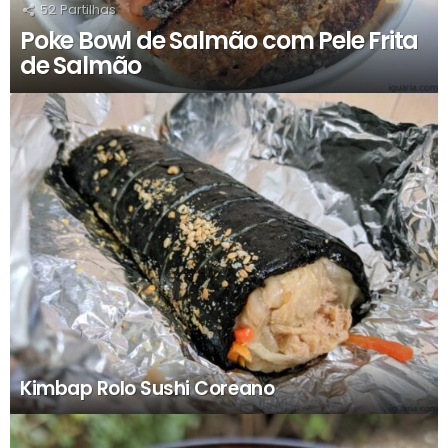
52
Partilhas
Poke Bowl de Salmão com Pele Frita
de Salmão
Kimbap Rolo Sushi Coreano