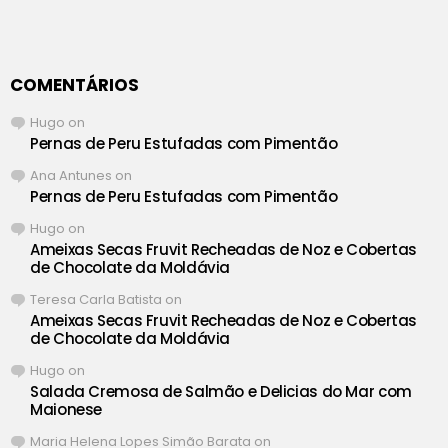
COMENTÁRIOS
Hugo
on
Pernas de Peru Estufadas com Pimentão
Ana Antunes
on
Pernas de Peru Estufadas com Pimentão
Hugo
on
Ameixas Secas Fruvit Recheadas de Noz e Cobertas
de Chocolate da Moldávia
Teresa Carla Batista
on
Ameixas Secas Fruvit Recheadas de Noz e Cobertas
de Chocolate da Moldávia
Hugo
on
Salada Cremosa de Salmão e Delicias do Mar com
Maionese
Maria Helena Lopes Simão Barata
on