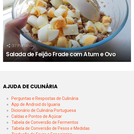
37
Partilhas
Salada de Feijão Frade com Atum e Ovo
AJUDA DE CULINÁRIA
Perguntas e Respostas de Culinária
App de Android do Iguaria
Dicionário de Culinária Portuguesa
Caldas e Pontos de Açúcar
Tabela de Conversão de Fermentos
Tabela de Conversão de Pesos e Medidas