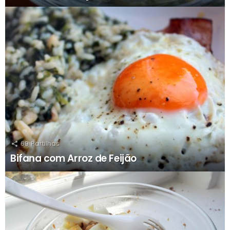
69
Partilhas
Bifana com Arroz de Feijão