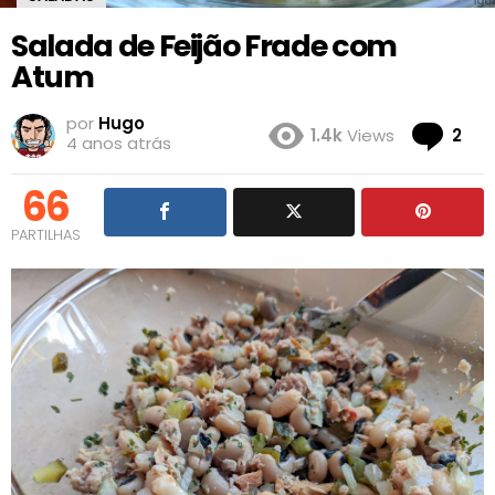
Salada de Feijão Frade com
Atum
por
Hugo
Co
1.4k
Views
2
4 anos atrás
66
PARTILHAS