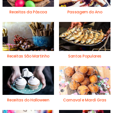
Receitas da Páscoa
Passagem do Ano
Receitas São Martinho
Santos Populares
Receitas do Halloween
Carnaval e Mardi Gras