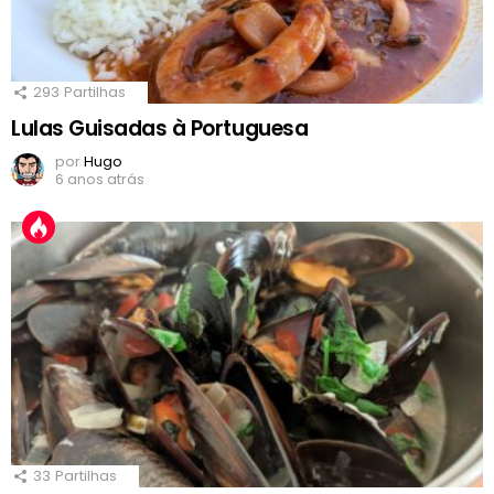
293
Partilhas
Lulas Guisadas à Portuguesa
por
Hugo
6 anos atrás
33
Partilhas