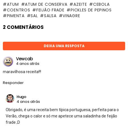
ATUM
ATUM DE CONSERVA
AZEITE
CEBOLA
COENTROS
FEIJÃO FRADE
PICKLES DE PEPINOS
PIMENTA
SAL
SALSA
VINAGRE
2 COMENTÁRIOS
DEIXA UMA RESPOSTA
Vewcab
4 anos atrás
maravilhosa receita!!!
Responder
Hugo
4 anos atrás
Obrigado, é uma receita bem típica portuguesa, perfeita para o
Verão, chega o calor e só me apetece uma saladinha de feijão
frade ;D