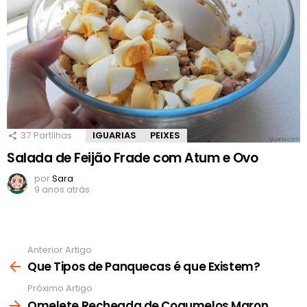
37
Partilhas
IGUARIAS
PEIXES
Salada de Feijão Frade com Atum e Ovo
por
Sara
9 anos atrás
Anterior Artigo
Ver
mais
Que Tipos de Panquecas é que Existem?
Próximo Artigo
Omelete Recheada de Cogumelos Maron