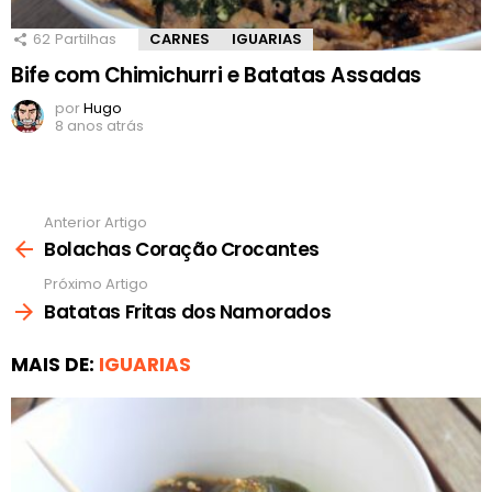
62
Partilhas
CARNES
IGUARIAS
Bife com Chimichurri e Batatas Assadas
por
Hugo
8 anos atrás
Anterior Artigo
Ver
mais
Bolachas Coração Crocantes
Próximo Artigo
Batatas Fritas dos Namorados
MAIS DE:
IGUARIAS