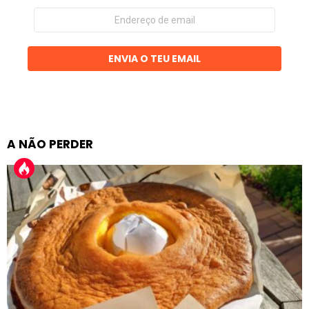
Endereço
de
email
ENVIA O TEU EMAIL
A NÃO PERDER