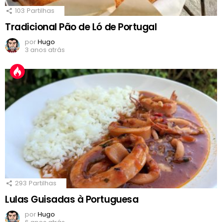
103
Partilhas
Tradicional Pão de Ló de Portugal
por
Hugo
3 anos atrás
293
Partilhas
Lulas Guisadas à Portuguesa
por
Hugo