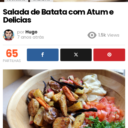
Salada de Batata com Atum e
Delicias
por
Hugo
1.5k
Views
7 anos atrás
65
PARTILHAS