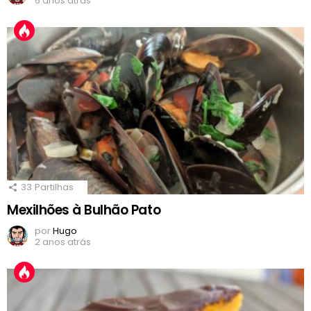
6 anos atrás
33
Partilhas
Mexilhões à Bulhão Pato
por
Hugo
2 anos atrás