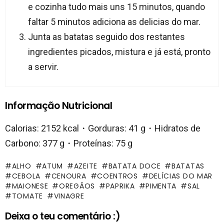
e cozinha tudo mais uns 15 minutos, quando
faltar 5 minutos adiciona as delicias do mar.
Junta as batatas seguido dos restantes
ingredientes picados, mistura e já está, pronto
a servir.
Informação Nutricional
Calorias: 2152 kcal・Gorduras: 41 g・Hidratos de
Carbono: 377 g・Proteínas: 75 g
ALHO
ATUM
AZEITE
BATATA DOCE
BATATAS
CEBOLA
CENOURA
COENTROS
DELÍCIAS DO MAR
MAIONESE
OREGÃOS
PAPRIKA
PIMENTA
SAL
TOMATE
VINAGRE
Deixa o teu comentário :)