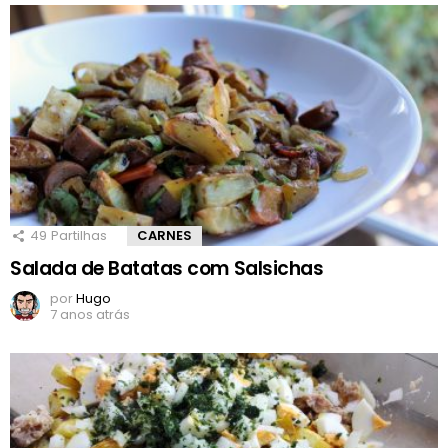
49
Partilhas
CARNES
Salada de Batatas com Salsichas
por
Hugo
7 anos atrás