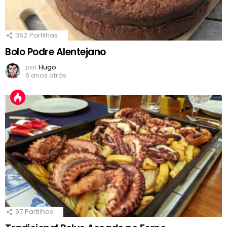
362
Partilhas
Bolo Podre Alentejano
por
Hugo
6 anos atrás
97
Partilhas