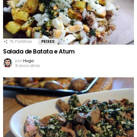
75
Partilhas
PEIXES
Salada de Batata e Atum
por
Hugo
8 anos atrás