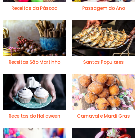
Receitas da Páscoa
Passagem do Ano
Receitas São Martinho
Santos Populares
Receitas do Halloween
Carnaval e Mardi Gras