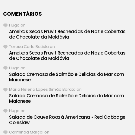
COMENTÁRIOS
Hugo
on
Ameixas Secas Fruvit Recheadas de Noz e Cobertas
de Chocolate da Moldávia
Teresa Carla Batista
on
Ameixas Secas Fruvit Recheadas de Noz e Cobertas
de Chocolate da Moldávia
Hugo
on
Salada Cremosa de Salmão e Delicias do Mar com
Maionese
Maria Helena Lopes Simão Barata
on
Salada Cremosa de Salmão e Delicias do Mar com
Maionese
Hugo
on
Salada de Couve Roxa à Americana • Red Cabbage
Coleslaw
Carminda Marçal
on