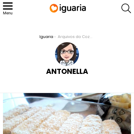
P
Menu
You are here:
Iguaria
Arquivos do Cozinheiro: Antonella
ANTONELLA
RECOMENDADOS