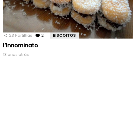
23
Partilhas
2
Comentários
BISCOITOS
l’Innominato
13 anos atrás